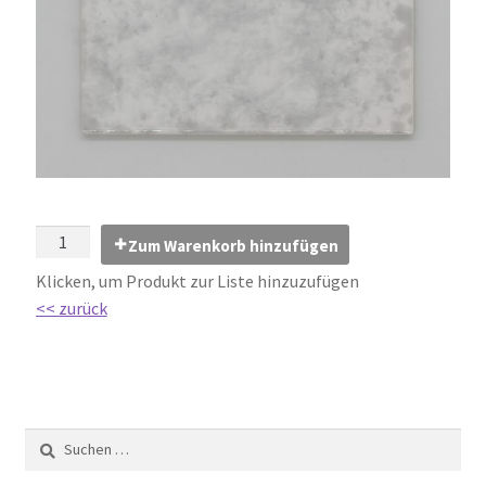
Impressum
Kontakt
Lexikon
Abdichtung von Innenräumen – DIN 18534
Abriebgruppe
Zum Warenkorb hinzufügen
Klicken, um Produkt zur Liste hinzuzufügen
Abschlussprofile
<< zurück
Ardex
Ausblühungen / Verfärbungen
Ausgleichsmassen / Spachtelmassen