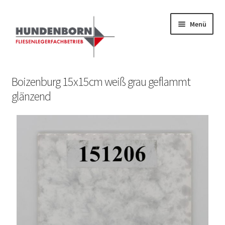
Menü
Start
Boizenburg 15x15cm weiß grau geflammt
glänzend
Alte Fliesen, Vintage Fliesen, Reservefliesen,
Austauschfliesen, Retrofliesen, Historische Fliesen Ankauf
und Verkauf
Anfrage senden
Fliesenkatalog
fundatek – Datenschutzhinweise