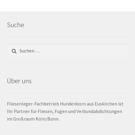
Barrierefrei
Suche
Bewegungsfugen / Dehnungsfuge
Bodenheizung / Flächenheizung
Bordüre
Brandfarbe
Über uns
Calciumsulfatestrich / Fließestrich
Fliesenleger-Fachbetrieb Hundenborn aus Euskirchen ist
CM Messung
Ihr Partner für Fliesen, Fugen und Verbundabdichtungen
im Großraum Köln/Bonn.
Craquelé