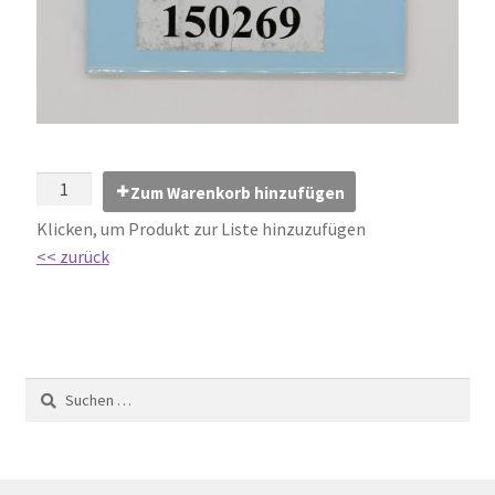
Kontakt
Lexikon
Abdichtung von Innenräumen – DIN 18534
Abriebgruppe
Zum Warenkorb hinzufügen
Klicken, um Produkt zur Liste hinzuzufügen
Abschlussprofile
<< zurück
Ardex
Ausblühungen / Verfärbungen
Ausgleichsmassen / Spachtelmassen
Barrierefrei