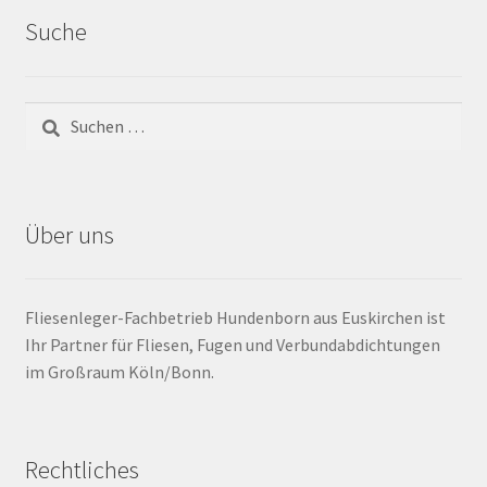
Suche
Bewegungsfugen / Dehnungsfuge
Bodenheizung / Flächenheizung
Bordüre
Brandfarbe
Über uns
Calciumsulfatestrich / Fließestrich
Fliesenleger-Fachbetrieb Hundenborn aus Euskirchen ist
CM Messung
Ihr Partner für Fliesen, Fugen und Verbundabdichtungen
im Großraum Köln/Bonn.
Craquelé
Dehnungsfuge
Rechtliches