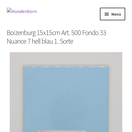
Menü
Start
Boizenburg 15x15cm Art. 500 Fondo 33
Nuance 7 hell blau 1. Sorte
Alte Fliesen, Vintage Fliesen, Reservefliesen,
Austauschfliesen, Retrofliesen, Historische Fliesen Ankauf
und Verkauf
Anfrage senden
Fliesenkatalog
fundatek – Datenschutzhinweise
Impressum