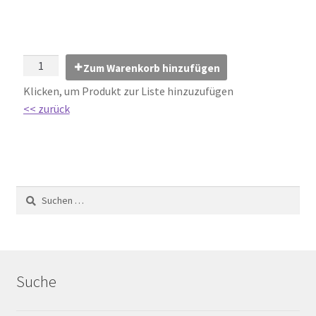
Impressum
Kontakt
Zum Warenkorb hinzufügen
Lexikon
Klicken, um Produkt zur Liste hinzuzufügen
<< zurück
Abdichtung von Innenräumen – DIN 18534
Abriebgruppe
Abschlussprofile
Ardex
Ausblühungen / Verfärbungen
Suche
Ausgleichsmassen / Spachtelmassen