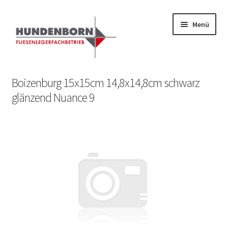
Menü
Start
Boizenburg 15x15cm 14,8x14,8cm schwarz
glänzend Nuance 9
Alte Fliesen, Vintage Fliesen, Reservefliesen,
Austauschfliesen, Retrofliesen, Historische Fliesen Ankauf
und Verkauf
Anfrage senden
Fliesenkatalog
fundatek – Datenschutzhinweise