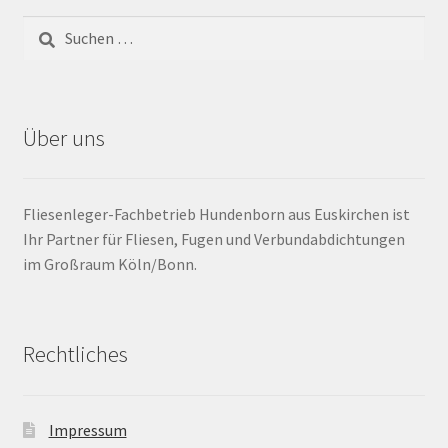
Barrierefrei
Bewegungsfugen / Dehnungsfuge
Über uns
Bodenheizung / Flächenheizung
Bordüre
Fliesenleger-Fachbetrieb Hundenborn aus Euskirchen ist
Ihr Partner für Fliesen, Fugen und Verbundabdichtungen
Brandfarbe
im Großraum Köln/Bonn.
Calciumsulfatestrich / Fließestrich
Rechtliches
CM Messung
Craquelé
Impressum