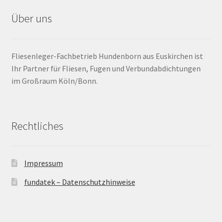
Dehnungsfuge
Über uns
Dichtband
Fliesenleger-Fachbetrieb Hundenborn aus Euskirchen ist
Dichtmanschette
Ihr Partner für Fliesen, Fugen und Verbundabdichtungen
im Großraum Köln/Bonn.
Dickbettverfahren
DIN
Rechtliches
Drainage
Impressum
Dünnbettmörtel
fundatek – Datenschutzhinweise
Dünnbettverfahren / Dünnbettverlegung
Einlegezeit