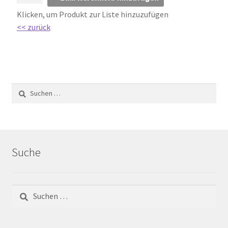
Klicken, um Produkt zur Liste hinzuzufügen
Barrierefrei
<< zurück
Bewegungsfugen / Dehnungsfuge
Bodenheizung / Flächenheizung
Bordüre
Brandfarbe
Suche
Calciumsulfatestrich / Fließestrich
CM Messung
Craquelé