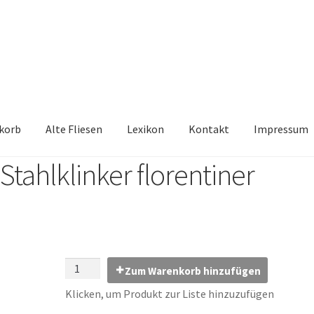
korb
Alte Fliesen
Lexikon
Kontakt
Impressum
tahlklinker florentiner
iesen, Austauschfliesen, Retrofliesen, Historische Fliesen Ankauf 
Kontakt
Lexikon
Vielen Dank für Ihre Anfrage
Warenkorb
Zum Warenkorb hinzufügen
Klicken, um Produkt zur Liste hinzuzufügen