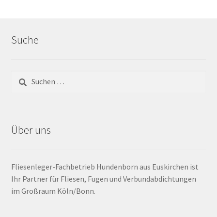
Barrierefrei
Suche
Bewegungsfugen / Dehnungsfuge
Bodenheizung / Flächenheizung
Bordüre
Brandfarbe
Über uns
Calciumsulfatestrich / Fließestrich
Fliesenleger-Fachbetrieb Hundenborn aus Euskirchen ist
CM Messung
Ihr Partner für Fliesen, Fugen und Verbundabdichtungen
im Großraum Köln/Bonn.
Craquelé