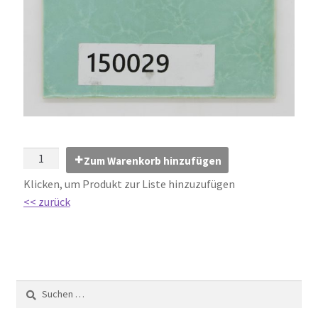
Impressum
Kontakt
Lexikon
Abdichtung von Innenräumen – DIN 18534
Abriebgruppe
Zum Warenkorb hinzufügen
Klicken, um Produkt zur Liste hinzuzufügen
Abschlussprofile
<< zurück
Ardex
Ausblühungen / Verfärbungen
Ausgleichsmassen / Spachtelmassen