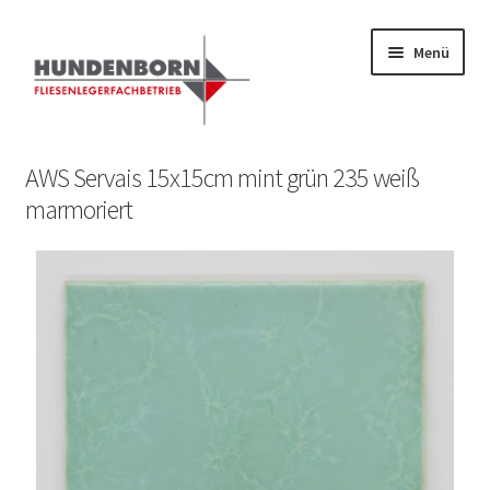
Menü
Start
AWS Servais 15x15cm mint grün 235 weiß
marmoriert
Alte Fliesen, Vintage Fliesen, Reservefliesen,
Austauschfliesen, Retrofliesen, Historische Fliesen Ankauf
und Verkauf
Anfrage senden
Fliesenkatalog
fundatek – Datenschutzhinweise