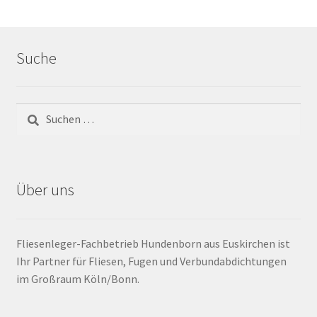
Barrierefrei
Suche
Bewegungsfugen / Dehnungsfuge
Bodenheizung / Flächenheizung
Bordüre
Brandfarbe
Über uns
Calciumsulfatestrich / Fließestrich
Fliesenleger-Fachbetrieb Hundenborn aus Euskirchen ist
CM Messung
Ihr Partner für Fliesen, Fugen und Verbundabdichtungen
im Großraum Köln/Bonn.
Craquelé