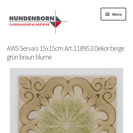
Menü
Start
AWS Servais 15x15cm Art.118953 Dekor beige
grün braun blume
Alte Fliesen, Vintage Fliesen, Reservefliesen,
Austauschfliesen, Retrofliesen, Historische Fliesen Ankauf
und Verkauf
Anfrage senden
Fliesenkatalog
fundatek – Datenschutzhinweise