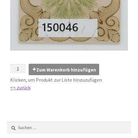
Impressum
Kontakt
Lexikon
Abdichtung von Innenräumen – DIN 18534
Abriebgruppe
Zum Warenkorb hinzufügen
Klicken, um Produkt zur Liste hinzuzufügen
Abschlussprofile
<< zurück
Ardex
Ausblühungen / Verfärbungen
Ausgleichsmassen / Spachtelmassen