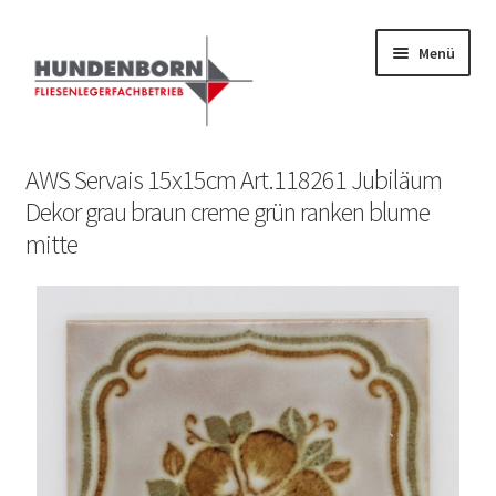
Menü
Start
AWS Servais 15x15cm Art.118261 Jubiläum
Dekor grau braun creme grün ranken blume
Alte Fliesen, Vintage Fliesen, Reservefliesen,
mitte
Austauschfliesen, Retrofliesen, Historische Fliesen Ankauf
und Verkauf
Anfrage senden
Fliesenkatalog
fundatek – Datenschutzhinweise