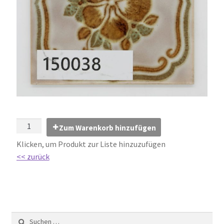
Impressum
Kontakt
Lexikon
Abdichtung von Innenräumen – DIN 18534
Abriebgruppe
Zum Warenkorb hinzufügen
Abschlussprofile
Klicken, um Produkt zur Liste hinzuzufügen
<< zurück
Ardex
Ausblühungen / Verfärbungen
Ausgleichsmassen / Spachtelmassen