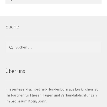
Barrierefrei
Bewegungsfugen / Dehnungsfuge
Suche
Bodenheizung / Flächenheizung
Bordüre
Brandfarbe
Über uns
Calciumsulfatestrich / Fließestrich
CM Messung
Fliesenleger-Fachbetrieb Hundenborn aus Euskirchen ist
Ihr Partner für Fliesen, Fugen und Verbundabdichtungen
Craquelé
im Großraum Köln/Bonn.