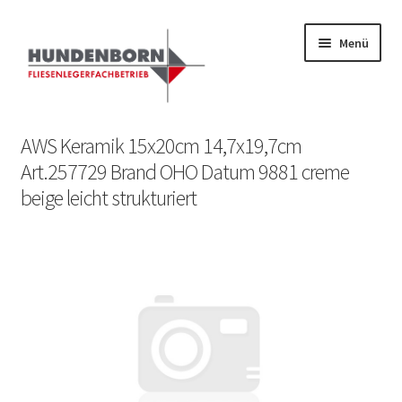
Menü
Start
AWS Keramik 15x20cm 14,7x19,7cm
Art.257729 Brand OHO Datum 9881 creme
Alte Fliesen, Vintage Fliesen, Reservefliesen,
beige leicht strukturiert
Austauschfliesen, Retrofliesen, Historische Fliesen Ankauf
und Verkauf
Anfrage senden
Fliesenkatalog
fundatek – Datenschutzhinweise