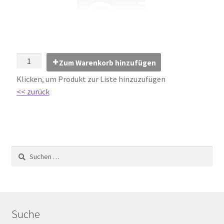
Impressum
Kontakt
Lexikon
Zum Warenkorb hinzufügen
Klicken, um Produkt zur Liste hinzuzufügen
Abdichtung von Innenräumen – DIN 18534
<< zurück
Abriebgruppe
Abschlussprofile
Ardex
Ausblühungen / Verfärbungen
Suche
Ausgleichsmassen / Spachtelmassen