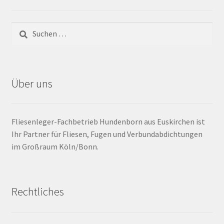
Barrierefrei
Bewegungsfugen / Dehnungsfuge
Bodenheizung / Flächenheizung
Über uns
Bordüre
Fliesenleger-Fachbetrieb Hundenborn aus Euskirchen ist
Brandfarbe
Ihr Partner für Fliesen, Fugen und Verbundabdichtungen
im Großraum Köln/Bonn.
Calciumsulfatestrich / Fließestrich
CM Messung
Rechtliches
Craquelé