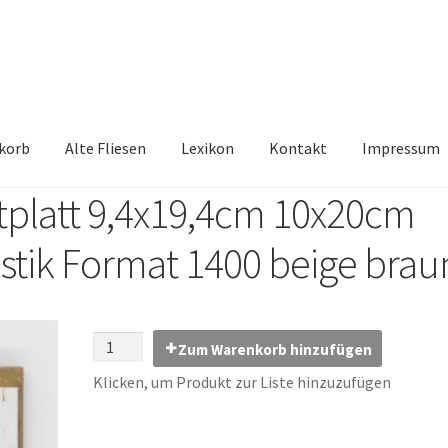
korb
Alte Fliesen
Lexikon
Kontakt
Impressum
tplatt 9,4x19,4cm 10x20cm
iesen, Austauschfliesen, Retrofliesen, Historische Fliesen Ankauf 
ustik Format 1400 beige brau
Kontakt
Lexikon
Vielen Dank für Ihre Anfrage
Warenkorb
Zum Warenkorb hinzufügen
Klicken, um Produkt zur Liste hinzuzufügen