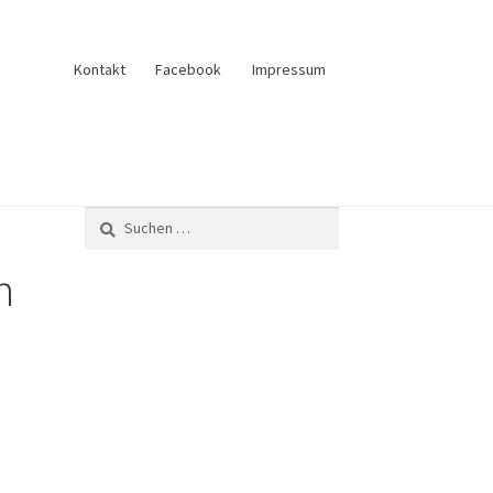
Kontakt
Facebook
Impressum
und Verkauf
Anfrage senden
Fliesenkatalog
n