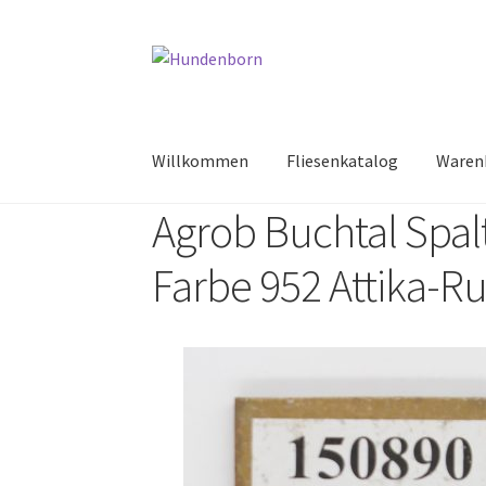
Willkommen
Fliesenkatalog
Waren
Agrob Buchtal Spal
Start
Alte Fliesen, Vintage Fliesen, Reservefl
Farbe 952 Attika-R
fundatek – Datenschutzhinweise
Impressum