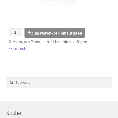
Impressum
Kontakt
Lexikon
Zum Warenkorb hinzufügen
Klicken, um Produkt zur Liste hinzuzufügen
Abdichtung von Innenräumen – DIN 18534
<< zurück
Abriebgruppe
Abschlussprofile
Ardex
Ausblühungen / Verfärbungen
Suche
Ausgleichsmassen / Spachtelmassen