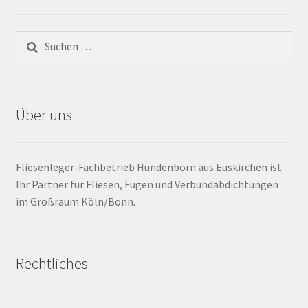
Barrierefrei
Bewegungsfugen / Dehnungsfuge
Bodenheizung / Flächenheizung
Über uns
Bordüre
Fliesenleger-Fachbetrieb Hundenborn aus Euskirchen ist
Brandfarbe
Ihr Partner für Fliesen, Fugen und Verbundabdichtungen
im Großraum Köln/Bonn.
Calciumsulfatestrich / Fließestrich
CM Messung
Rechtliches
Craquelé