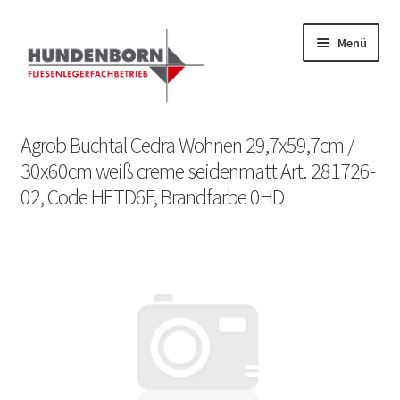
Menü
Start
Agrob Buchtal Cedra Wohnen 29,7x59,7cm /
30x60cm weiß creme seidenmatt Art. 281726-
Alte Fliesen, Vintage Fliesen, Reservefliesen,
02, Code HETD6F, Brandfarbe 0HD
Austauschfliesen, Retrofliesen, Historische Fliesen Ankauf
und Verkauf
Anfrage senden
Fliesenkatalog
fundatek – Datenschutzhinweise